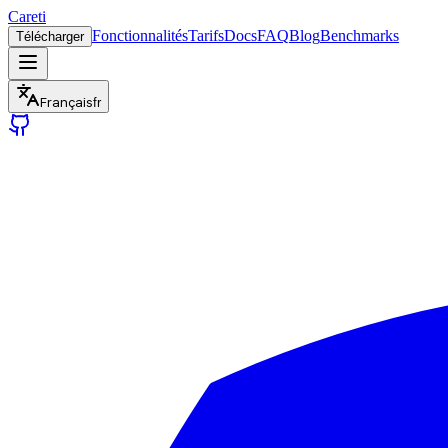
Careti
Fonctionnalités
Tarifs
Docs
FAQ
Blog
Benchmarks
Télécharger
Français
fr