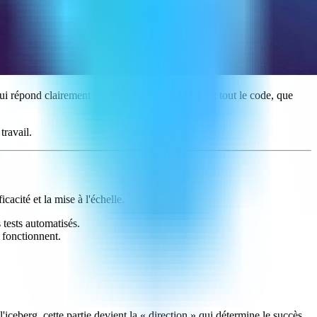
 répond clairement à la question : « Si l'IA écrit tout le code, que
travail.
cité et la mise à l'échelle.
 tests automatisés.
 fonctionnent.
ceberg, cette partie devient la « direction » qui détermine le succès