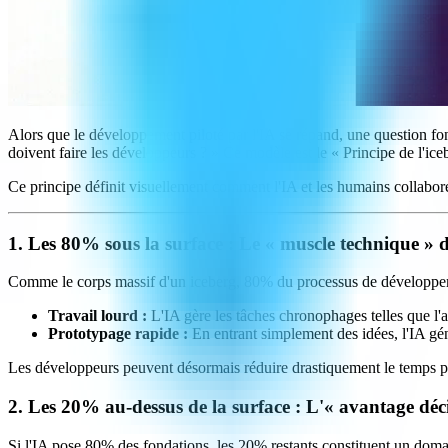
Alors que le développement piloté par l'IA se répand, une question fond
doivent faire les développeurs ? » Ce modèle est le « Principe de l'ice
Ce principe définit visuellement comment l'IA et les humains collaboren
1. Les 80% sous la surface : Le « muscle technique » d
Comme le corps massif d'un iceberg, 80% du processus de développement
Travail lourd :
L'IA gère les tâches chronophages telles que l'an
Prototypage rapide :
En entrant simplement des idées, l'IA gé
Les développeurs peuvent désormais réduire drastiquement le temps pa
2. Les 20% au-dessus de la surface : L'« avantage dé
Si l'IA pose 80% des fondations, les 20% restants constituent un domai