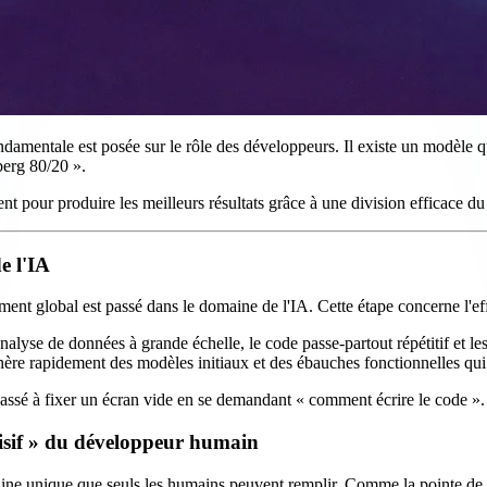
amentale est posée sur le rôle des développeurs. Il existe un modèle qui
berg 80/20 ».
t pour produire les meilleurs résultats grâce à une division efficace du 
e l'IA
 global est passé dans le domaine de l'IA. Cette étape concerne l'effica
alyse de données à grande échelle, le code passe-partout répétitif et les
nère rapidement des modèles initiaux et des ébauches fonctionnelles qui
ssé à fixer un écran vide en se demandant « comment écrire le code ».
cisif » du développeur humain
ne unique que seuls les humains peuvent remplir. Comme la pointe de l'i