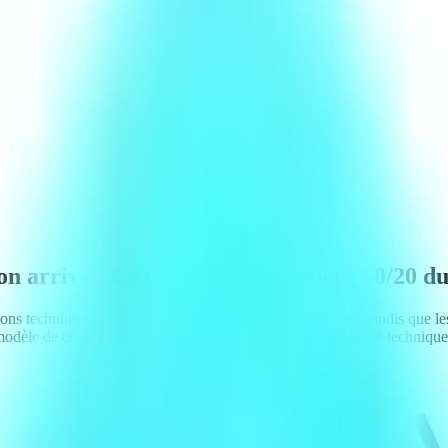
tion arrive : Le principe de l'iceberg 80/20
dations techniques pour 80% du processus de développement tandis que le
 modèle de collaboration tourné vers l'avenir qui allie efficacité techniqu