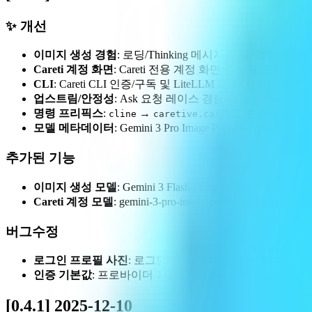
✨ 개선
이미지 생성 경험
: 로딩/Thinking 메시지 추가, 결과 
Careti 계정 화면
: Careti 전용 계정 화면 추가 및 크레
CLI
: Careti CLI 인증/구독 및 LiteLLM BYO 설정/모델
업스트림/안정성
: Ask 요청 레이스 경합 해결, Cline v3.
명령 프리픽스
:
→
로 변경해 동시 
cline
caretive.caret
모델 메타데이터
: Gemini 3 Pro Image Preview 이미지 
추가된 기능
이미지 생성 모델
: Gemini 3 Flash Preview 신규 지원.
Careti 계정 모델
: gemini-3-pro-image-preview(나노바나나 
버그수정
로그인 프로필 사진
: 로그인 후 사진 미표시 문제 수정.
인증 기본값
: 프로바이더 기본값을 Cline으로 조정.
[0.4.1] 2025-12-10