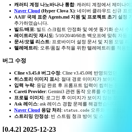
캐러티 계정 나노바나나 통합
: 캐러티 계정에서 제미나
Naver Cloud
(Hyper Clova X)
: 네이버 클라우드 신규 프로바
AAIF 국제 표준 Agents.md 지원 및 프로젝트 초기 설정
추가하였습니다.
빌드/배포
: 빌드 스크립트 안정화 및 에셋 동기화 순서 
레이트리밋 재시도
: 5/10/20/40/60초 백오프에 맞춰
문서/모델 리스트
: 프로바이더 설정 문서 및 지원 모델 
텔레메트리
: 오류/품질 추적을 위한 텔레메트리를 적용했
버그 수정
Cline v3.45.0 버그수정
: Cline v3.45.0에 반영되었던
히스토리 이미지 표시
: 절대 경로 이미지가 보이지 않던
입력 누락
: 응답 완료 후 프롬프트 입력이 씹히는 문제를
Careti Provider
: Gemini3 관련 동작 오류를 수정했습니다.
프로필 이미지
: 로그인 후 이미지가 보이지 않는 문제를
Ask 레이스
: ask 레이스 경합 문제를 해결했습니다.
Naver Cloud
응답 처리
:
오류와 빈 응답을 즉
status.code
스트리밍 안정성
: 빈 스트림 청크 방어 및 스트리밍 실패
[0.4.2] 2025-12-23