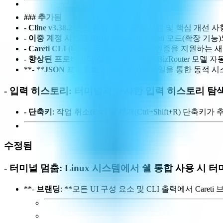
### 추가됨
-
Cline v3.3
8.2 완전 통합
: 최신 모델 지원 및 핵심 개선 사
-
이중 계정 시스
템 (Dual Account)
: Careti 모드(확장 
-
Careti CLI
(베타)
: 두 모드와 강화된 인증을 지원하는 새
-
향상된
프로바이더 설정
: LiteLLM 및 BizRouter
**- **
JSON 프롬프트 시스템
: JSON 파일을 통한 동적
-
입력 히스토리
: 터미널과 유사한 입력 히스토리 탐
-
단축
키
: 작업 취소(Esc) 및 재개(Ctrl+Shift+R) 단축
수정됨
-
터미널 멈춤
: Linux 시스템에서 쉘 통합 사용 시
**-
브랜딩
: **모든 UI 구성 요소 및 CLI 출력에서 Car