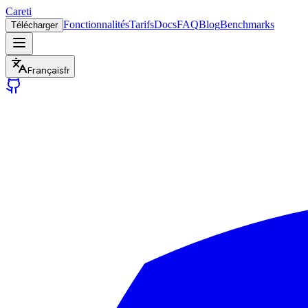
Careti
Fonctionnalités
Tarifs
Docs
FAQ
Blog
Benchmarks
Télécharger
Français
fr