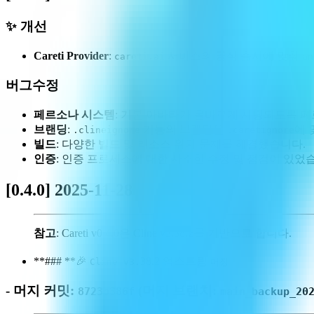
✨ 개선
Careti Provider
:
서비스의 공식 출시에 맞춰
careti.ai
an
버그수정
페르소나 시스템
: 기본 아바타가 올바르게 시딩되도록 
브랜딩
:
기능의 브랜딩을
에 
.clineignore
.caretignore
빌드
: 다양한 빌드 및 리소스 위치 문제를 해결했습니다.
인증
: 인증 프로세스에 대한 사소한 수정 및 점검이 있었
[0.4.0] 2025-11-28
참고
: Careti v0.4.0은 Cline v3.38.2를 기반으로 합니다.
**### **🎉
38.2 업스트림
Cline v3.
머징
-
머지 커밋
:
(머지 브랜치:
8723b386f
main_backup_20