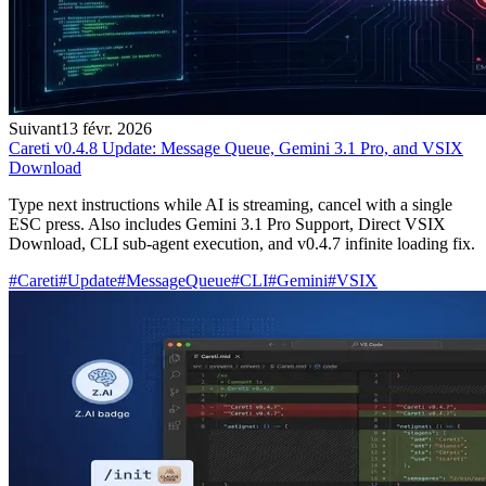
Suivant
13 févr. 2026
Careti v0.4.8 Update: Message Queue, Gemini 3.1 Pro, and VSIX
Download
Type next instructions while AI is streaming, cancel with a single
ESC press. Also includes Gemini 3.1 Pro Support, Direct VSIX
Download, CLI sub-agent execution, and v0.4.7 infinite loading fix.
#
Careti
#
Update
#
MessageQueue
#
CLI
#
Gemini
#
VSIX