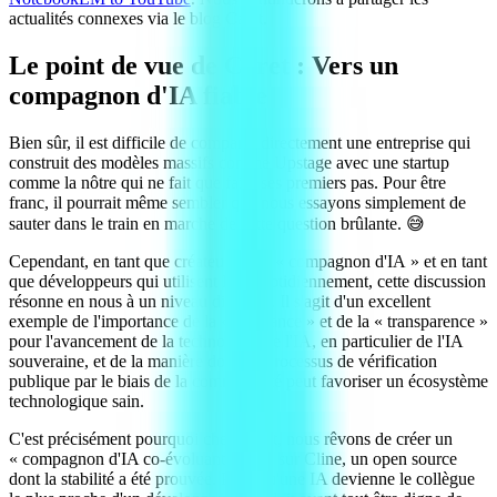
actualités connexes via le blog Caret.
Le point de vue de Caret : Vers un
compagnon d'IA fiable
Bien sûr, il est difficile de comparer directement une entreprise qui
construit des modèles massifs comme Upstage avec une startup
comme la nôtre qui ne fait que faire ses premiers pas. Pour être
franc, il pourrait même sembler que nous essayons simplement de
sauter dans le train en marche de cette question brûlante. 😅
Cependant, en tant que créateurs d'un « compagnon d'IA » et en tant
que développeurs qui utilisent l'IA quotidiennement, cette discussion
résonne en nous à un niveau différent. Il s'agit d'un excellent
exemple de l'importance de la « confiance » et de la « transparence »
pour l'avancement de la technologie de l'IA, en particulier de l'IA
souveraine, et de la manière dont un processus de vérification
publique par le biais de la communauté peut favoriser un écosystème
technologique sain.
C'est précisément pourquoi chez Caret, nous rêvons de créer un
« compagnon d'IA co-évoluant » basé sur Cline, un open source
dont la stabilité a été prouvée. Pour qu'une IA devienne le collègue