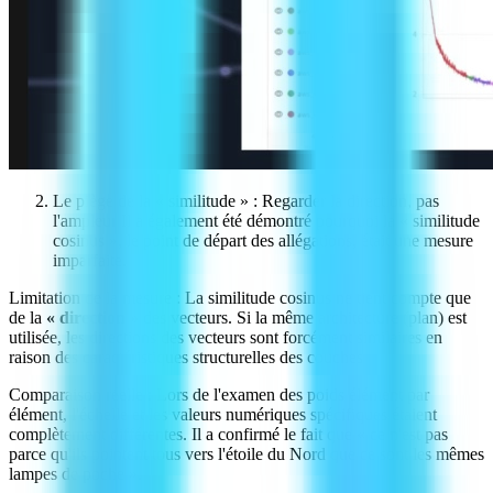
Le piège de la « similitude » : Regarder la direction, pas
l'ampleur Il a également été démontré pourquoi la « similitude
cosinus », le point de départ des allégations, était une mesure
imparfaite.
Limitation de la mesure : La similitude cosinus ne tient compte que
de la
« direction »
des vecteurs. Si la même architecture (plan) est
utilisée, les directions des vecteurs sont forcément similaires en
raison des caractéristiques structurelles des couches.
Comparaison réelle : Lors de l'examen des poids élément par
élément, l'échelle et les valeurs numériques spécifiques étaient
complètement différentes. Il a confirmé le fait que « ce n'est pas
parce qu'ils pointent tous vers l'étoile du Nord que ce sont les mêmes
lampes de poche ».