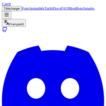
Careti
Fonctionnalités
Tarifs
Docs
FAQ
Blog
Benchmarks
Télécharger
Français
fr