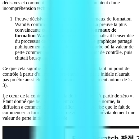
décisives et comment les critiques initiales découlaient d'une
incompréhension technique.
Preuve décisive : Les graphiques des journaux de formation
WandB confirment « À partir de zéro » La preuve la plus
convaincante était le
« graphique des journaux de
formation WandB »
qui enregistrait et visualisait l'ensemble
du processus de formation du modèle. Le graphique partagé
publiquement montrait clairement une courbe où la valeur de
perte commençait à 12 dès le premier point de contrôle, puis
chutait brusquement.
Ce que cela signifie : S'ils avaient affiné en important un point de
contrôle à partir d'un modèle pré-entraîné, la perte initiale n'aurait
pas pu être aussi élevée (elle commence généralement autour de 2-
3).
Le cœur de la controverse était la définition de « À partir de zéro ».
Étant donné que beaucoup étaient confus par cette norme, la
diffusion a commencé par la clarifier. Il a été précisé que le fait de
commencer la formation à partir de zéro entraîne inévitablement une
valeur de perte initiale très élevée.