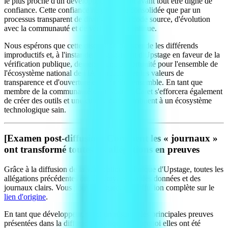
le plus proche d'un développeur, elle doit avant tout être digne de
confiance. Cette confiance ne peut être consolidée que par un
processus transparent de divulgation du code source, d'évolution
avec la communauté et de vérification continue.
Nous espérons que cette discussion transcende les différends
improductifs et, à l'instar de l'engagement d'Upstage en faveur de la
vérification publique, devienne une opportunité pour l'ensemble de
l'écosystème national de l'IA de réaffirmer les valeurs de
transparence et d'ouverture et de croître ensemble. En tant que
membre de la communauté open source, Caret s'efforcera également
de créer des outils et une culture qui contribuent à un écosystème
technologique sain.
[Examen post-diffusion] Comment les « journaux »
ont transformé toutes les allégations en preuves
Grâce à la diffusion de la vérification technique d'Upstage, toutes les
allégations précédentes ont été étayées par des données et des
journaux clairs. Vous pouvez regarder la diffusion complète sur le
lien d'origine
.
En tant que développeur, voici un résumé des principales preuves
présentées dans la diffusion, expliquant pourquoi elles ont été