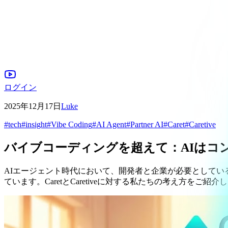
ログイン
2025年12月17日
Luke
#
tech
#
insight
#
Vibe Coding
#
AI Agent
#
Partner AI
#
Caret
#
Caretive
バイブコーディングを超えて：AIはコンパニ
AIエージェント時代において、開発者と企業が必要として
ています。CaretとCaretiveに対する私たちの考え方をご紹介