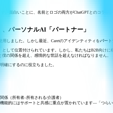
す。面白いことに、名前とロゴの両方がChatGPTとのコラ
。
く、パーソナルAI「パートナー」
使用しました。しかし最近、Caretのアイデンティティを
パート
」として位置付けられています。しかし、私たちはB2B向けに
と僕の関係を超え、感情的な世話を超えなければなりません。
定を明確にするのに役立ちました。
関係（所有者–所有される/介護者）
機能的にはサポートと共感に重点が置かれています—「つらい