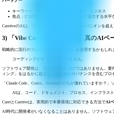
パートナー
キーワード：平等、共通の目標、相補性、ビジネス
焦点：2つの異なる能力が目標に向かって協力する水平
CaretiveのAIは、ユーザーを慰めるだけのコンパニオンを
3) 「Vibe Coding」を超えて、真のA
戦略的に流行のフレーズ「Vibe Coding」を使用するか
コーディングがすべてではありません。
ソフトウェア開発は、コードを書くだけではありません。要件
ィング」をはるかに超えて、方法論やガバナンスを含むプロ
「Claude Code、Codex、Geminiのどれが優れ
AIは、コード、ドキュメント、プロセス、インフラス
CaretとCaretiveは、実用的で本番環境に対応できる方法で
AI
AI時代に開発者がいなくなることはありません。ソフトウェ