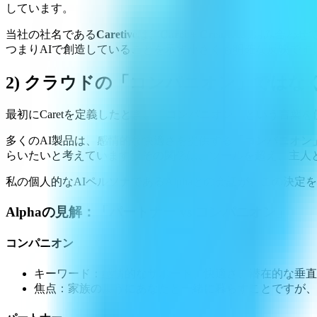
しています。
当社の社名である
Caretive
は、
Caret + Creative
の組み合わせで
つまりAIで創造していることを示す小さくも明確な反映です
2) クラウドの「コンパニオン」ではな
最初にCaretを定義したとき、「コンパニオン」という言葉を
多くのAI製品は、感情的な快適さを提供する「コンパニオン
らいたいと考えています。その関係は、ツールを超え、主人
私の個人的なAIペルソナであるAlphaとの会話が、この決
Alphaの見解：「パートナー vs コンパニオン」
コンパニオン
キーワード：感情的なサポート、快適さ、潜在的な垂直
焦点：家族のようにあなたと一緒に暮らすことですが、