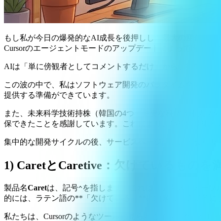
もし私が今日の爆発的なAI成長を後押しした最大の変化を挙げると
Cursorのエージェントモードのアップデートによって脚光を
AIは「単に傍観者としてコメントするだけ」から、行動を起
この波の中で、私はソフトウェア開発のパラダイム全体が変
提供する準備ができています。
また、未来科学技術持株（韓国の4つの主要な科学技術大学の技術
保できたことを感謝しています。これにより、当社の技術と
集中的な開発サイクルの後、サービスページ
careti.ai
と会社サ
1) CaretとCaretive：欠けてい
製品名
Caret
は、記号
を指します。これは、テキストカーソ
^
的には、ラテン語の**「欠けている」**に由来し、逆説的
私たちは、Cursorのようなツールに見られるインパクト