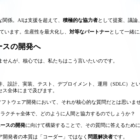
な関係。AIは支援を超えて、
積極的な協力者
として提案、議論
超えています。生産性を最大化し、
対等なパートナー
として一緒に
Iベースの開発へ
もしれませんが、核心では、私たちはこう言いたいのです。
、設計、実装、テスト、デプロイメント、運用（SDLC）とい
セス全体にまで及びます。
ていますか？」ソフトウェア開発において、それが核心的な質問だとは思
トラクチャ全体で、どのように人間と協力するのでしょうか？
ベースの開発
に向けて構築することで、その質問に答えるため
ア開発者の本質は「コーダー」ではなく
問題解決者
です。