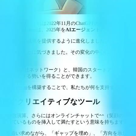
すれば、それは2022年11月のChatGPTの登場でしょう。2
浴びた
Vibe Coding
は、2025年を
AIエージェント
の年として定義
こし、実際の成果を提供するように進化しました。
化していることに気づきました。その変化の中心に立つために
持株会社ネットワーク）と、韓国のスタートアップエコシステムを
製品を拡大する勢いを得ることができます。
イト
caretive.ai
を構築することで、私たちが何を支持するのかを
るものを満たすクリエイティブなツール
ル、指数演算、さらにはオンラインチャットで
（笑顔の表現
^^
に、欠けているものを挿入して満たすという意味を持ちます。
のレベルを追い求めながら、「ギャップを埋め」、「方向を示し」