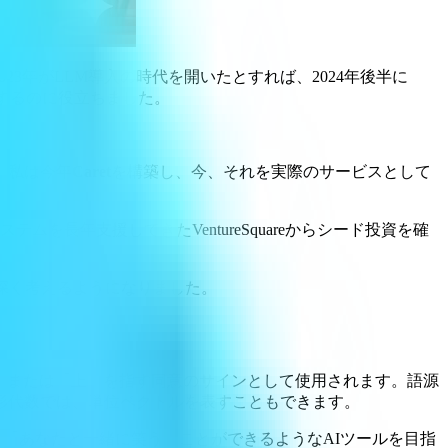
023年がLLM導入の時代を開いたとすれば、2024年後半に
するのに役立ちました。
、私は今年
Caret
を構築し、今、それを実際のサービスとして
長年支援してきたVentureSquareからシード投資を確
深く考えるようになりました。
）または「上」を指す同意のサインとして使用されます。語源
線形代数では、単位ベクトルを表すこともできます。
、「あなたと一緒に笑う」ことができるようなAIツールを目指