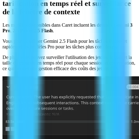
tarification en temps réel et surveillance
de la fenêtre de contexte
Les modèles disponibles dans Caret incluent les derniers
Gemini 3
Pro
,
2.5 Pro
et
2.5 Flash
.
Vous pouvez utiliser Gemini 2.5 Flash pour les tâches légères et
rapides, et les modèles Pro pour les tâches plus complexes.
De plus, vous pouvez surveiller l'utilisation des jetons, le coût et la
taille du contexte en temps réel pour chaque session et conversation,
ce qui permet une gestion efficace des coûts des jetons d'IA.