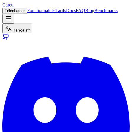
Careti
Fonctionnalités
Tarifs
Docs
FAQ
Blog
Benchmarks
Télécharger
Français
fr