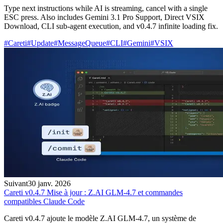
Type next instructions while AI is streaming, cancel with a single
ESC press. Also includes Gemini 3.1 Pro Support, Direct VSIX
Download, CLI sub-agent execution, and v0.4.7 infinite loading fix.
#
Careti
#
Update
#
MessageQueue
#
CLI
#
Gemini
#
VSIX
Suivant
30 janv. 2026
Careti v0.4.7 Mise à jour : Z.AI GLM-4.7 et commandes
compatibles Claude Code
Careti v0.4.7 ajoute le modèle Z.AI GLM-4.7, un système de