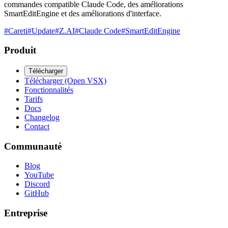
commandes compatible Claude Code, des améliorations
SmartEditEngine et des améliorations d'interface.
#
Careti
#
Update
#
Z.AI
#
Claude Code
#
SmartEditEngine
Produit
Télécharger
Télécharger (Open VSX)
Fonctionnalités
Tarifs
Docs
Changelog
Contact
Communauté
Blog
YouTube
Discord
GitHub
Entreprise