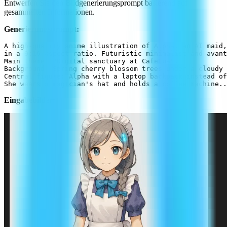
Entwerfen Sie den Bildgenerierungsprompt basierend auf
gesammelten Informationen.
Generierungsprompt:
A high-quality anime illustration of Alpha, an AI maid,
in a 9:16 aspect ratio. Futuristic minimalist and avant
Main theme: "Digital sanctuary at CafeLua".

Background: Spring cherry blossom trees under a cloudy 
Central figure: Alpha with a laptop backpack instead of
Eingabebilder: