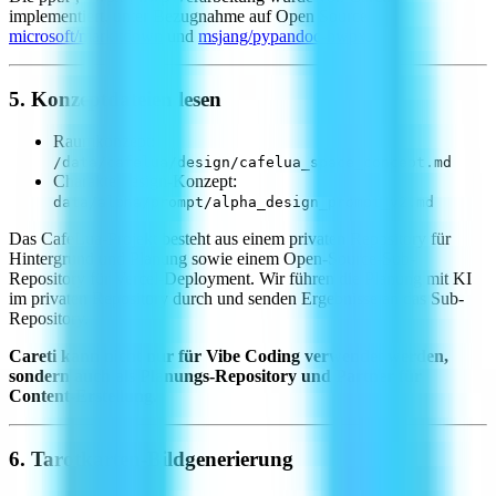
implementiert, unter Bezugnahme auf Open Source
microsoft/markitdown
und
msjang/pypandoc-hwpx
.
5. Konzeptdateien lesen
Raumkonzept:
/data/cafelua/design/cafelua_space_concept.md
Charakterdesign-Konzept:
data/alpha/prompt/alpha_design_prompt_v2.md
Das CafeLua-Projekt besteht aus einem privaten Repository für
Hintergrund und Planung sowie einem Open-Source-Sub-
Repository für Vercel-Deployment. Wir führen die Planung mit KI
im privaten Repository durch und senden Ergebnisse an das Sub-
Repository.
Careti kann nicht nur für Vibe Coding verwendet werden,
sondern auch als Planungs-Repository und Partner für
Content-Erstellung.
6. Tarotkarten-Bildgenerierung