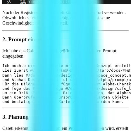
Nach der Registrierung bei Careti können Sie es sofort verwenden.
Obwohl ich es noch nicht ausgiebig genutzt habe, ist seine
Geschwindigkeit ein großer Vorteil.
2. Prompt eingeben
Ich habe das CafeLua-Projekt geöffnet und folgenden Prompt
eingegeben:
Ich möchte eine Tarotkarte mit CafeLuas Konzept erstell
Lies zuerst @/taro/docs/타로카드.hwp und @/taro/docs/타로카
Dann lies @/data/cafelua/design/cafelua_space_concept.m
und Alphas Designkonzept ist unter @data/alpha/prompt/a
Für die Bildgenerierung, füge das KI-Agent Alpha-Charak
und füge das Pentakel-Logo @/data/cafelua/design/cafe_l
um ein 9:16 "Tarotkarten"-Bild zu erstellen, das Alphas
Dann überprüfe, ob alle ursprünglich geplanten Objekte 
3. Planung
Careti erkennt den Inhalt, wenn ein Prompt eingegeben wird, erstellt