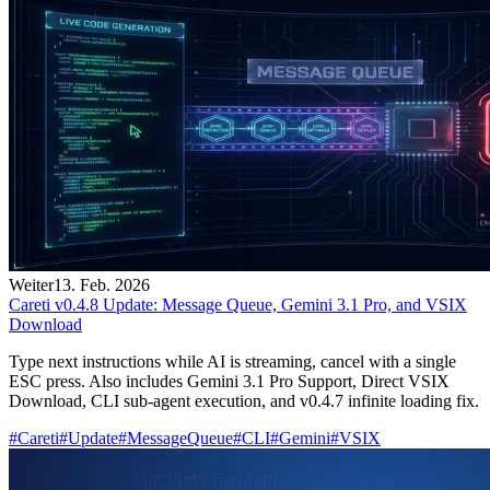
Weiter
13. Feb. 2026
Careti v0.4.8 Update: Message Queue, Gemini 3.1 Pro, and VSIX
Download
Type next instructions while AI is streaming, cancel with a single
ESC press. Also includes Gemini 3.1 Pro Support, Direct VSIX
Download, CLI sub-agent execution, and v0.4.7 infinite loading fix.
#
Careti
#
Update
#
MessageQueue
#
CLI
#
Gemini
#
VSIX