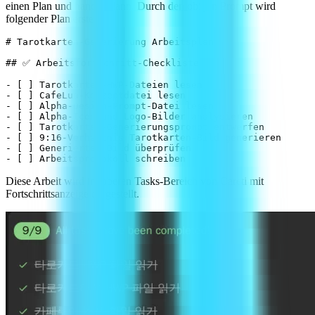
einen Plan und handelt dann. Durch den obigen Prompt wird
folgender Plan erstellt:
# Tarotkarten-Generierung Arbeitsplan

## ✅ Arbeitsfortschritt-Checkliste

- [ ] Tarotkarten-HWP-Dateien lesen

- [ ] CafeLua-Konzeptdatei lesen

- [ ] Alpha-Design-Prompt-Datei lesen

- [ ] Alpha-Icon und Logo-Bilder analysieren

- [ ] Tarotkarten-Generierungsprompt entwerfen

- [ ] 9:16-Verhältnis Tarotkarten-Bild generieren

- [ ] Generiertes Bild überprüfen

Diese Arbeit wird im oberen Tasks-Bereich von Careti mit
Fortschrittsanzeige dargestellt.