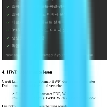
4. HWP-Dokumente lesen
Careti kann das Hangul-Format (HWP) durch sein integriertes
Dokumentenlesetool lesen und verstehen.
📌
Unterstützte Formate:
PDF, Word, Excel,
PowerPoint, Hangul (HWP/HWPX), Jupyter Notebook
Die pptx-, hwpx-, hwp-Verarbeitung wurde von Careti