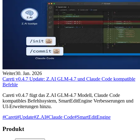
Weiter
30. Jan. 2026
Careti v0.4.7 Update: Z.AI GLM-4.7 und Claude Code kompatible
Befehle
Careti v0.4.7 fügt das Z.AI GLM-4.7 Modell, Claude Code
kompatibles Befehlssystem, SmartEditEngine Verbesserungen und
UI-Erweiterungen hinzu.
#
Careti
#
Update
#
Z.AI
#
Claude Code
#
SmartEditEngine
Produkt