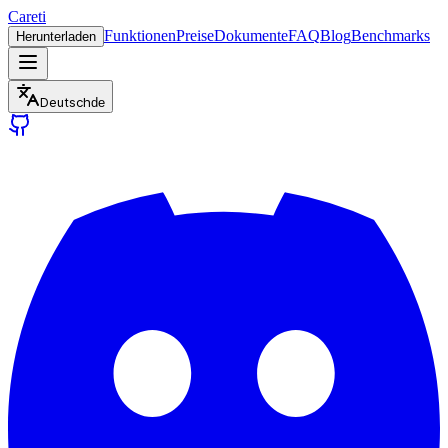
Careti
Funktionen
Preise
Dokumente
FAQ
Blog
Benchmarks
Herunterladen
Deutsch
de