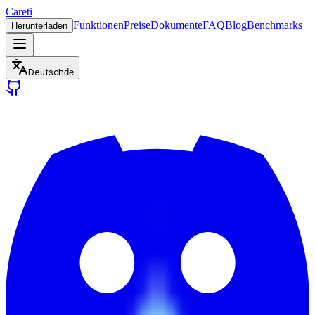
Careti
Funktionen
Preise
Dokumente
FAQ
Blog
Benchmarks
Herunterladen
Deutsch
de