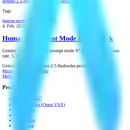
gemini-2.5-flash
solar-pro2
solar-pro3
Tags
#
agent-mode
#
humaneval
4. Feb. 2026
HumanEval Agent Mode Benchmark
Gemini 2.5 Flash - Careti prompt mode 97.6% first-attempt pass
rate, 5.3s avg response
Getestete Modelle
:
gemini-2.5-flash
solar-pro2
solar-pro3
#
humaneval
#
agent-mode
Mehr lesen
Produkt
Herunterladen
Herunterladen (Open VSX)
Funktionen
Preise
Dokumente
Changelog