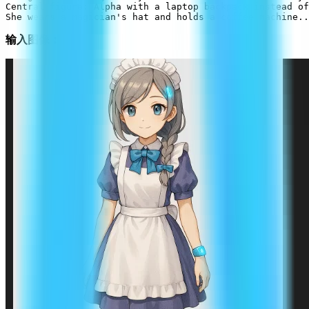
Central figure: Alpha with a laptop backpack instead of
输入图像：