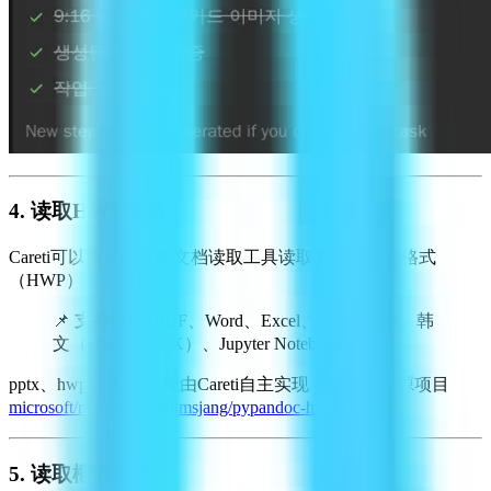
4. 读取HWP文档
Careti可以通过内置的文档读取工具读取并理解韩文格式
（HWP）。
📌
支持格式:
PDF、Word、Excel、PowerPoint、韩
文（HWP/HWPX）、Jupyter Notebook
pptx、hwpx、hwp处理由Careti自主实现，参考了开源项目
microsoft/markitdown
和
msjang/pypandoc-hwpx
。
5. 读取概念文件