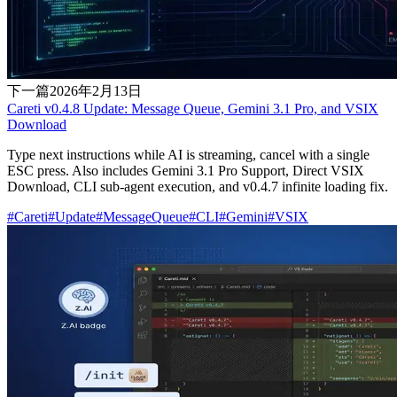
下一篇
2026年2月13日
Careti v0.4.8 Update: Message Queue, Gemini 3.1 Pro, and VSIX
Download
Type next instructions while AI is streaming, cancel with a single
ESC press. Also includes Gemini 3.1 Pro Support, Direct VSIX
Download, CLI sub-agent execution, and v0.4.7 infinite loading fix.
#
Careti
#
Update
#
MessageQueue
#
CLI
#
Gemini
#
VSIX