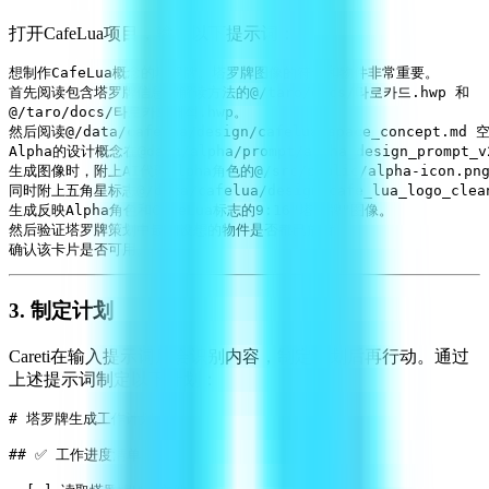
打开CafeLua项目，输入以下提示词：
想制作CafeLua概念的塔罗牌。塔罗牌图像的符号和物件非常重要。

首先阅读包含塔罗牌信息和解读方法的@/taro/docs/타로카드.hwp 和

@/taro/docs/타로카드해석.hwp。

然后阅读@/data/cafelua/design/cafelua_space_concept.md
Alpha的设计概念在@data/alpha/prompt/alpha_design_prompt_v
生成图像时，附上AI代理Alpha角色的@/src/public/alpha-icon.pn
同时附上五角星标志@/data/cafelua/design/cafe_lua_logo_clean
生成反映Alpha角色和CafeLua标志的9:16"塔罗牌"图像。

然后验证塔罗牌策划中最初设想的物件是否都已放置

3. 制定计划
Careti在输入提示词后会识别内容，制定计划后再行动。通过
上述提示词制定以下计划：
# 塔罗牌生成工作计划

## ✅ 工作进度清单
