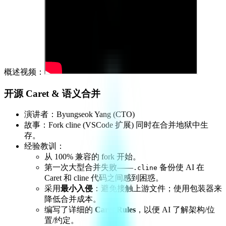
概述视频：
开源 Caret & 语义合并
演讲者：Byungseok Yang (CTO)
故事：Fork cline (VSCode 扩展) 同时在合并地狱中生
存。
经验教训：
从 100% 兼容的 fork 开始。
第一次大型合并失败——
备份使 AI 在
.cline
Caret 和 cline 代码之间感到困惑。
采用
最小入侵
：避免接触上游文件；使用包装器来
降低合并成本。
编写了详细的
Caret Rules
，以便 AI 了解架构/位
置/约定。