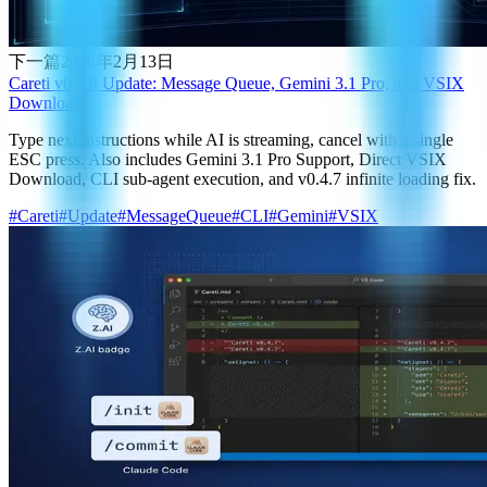
下一篇
2026年2月13日
Careti v0.4.8 Update: Message Queue, Gemini 3.1 Pro, and VSIX
Download
Type next instructions while AI is streaming, cancel with a single
ESC press. Also includes Gemini 3.1 Pro Support, Direct VSIX
Download, CLI sub-agent execution, and v0.4.7 infinite loading fix.
#
Careti
#
Update
#
MessageQueue
#
CLI
#
Gemini
#
VSIX