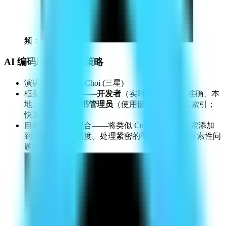
频：
AI 编码助手代码库策略
演讲者：Jaehoon Choi (三星)
框架：两种隐喻——
开发者
（实时分析 AST；准确、本
地、私有）与
图书管理员
（使用嵌入/RAG 预先索引；
快速概念搜索）。
目标：Caret 的混合——将类似 Cursor 的灵活搜索添加
到类似 cline 的精度。处理紧密的重构和广泛的探索性问
题。 会议视频：