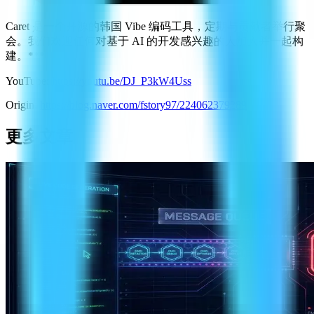
Caret 是一个开源的韩国 Vibe 编码工具，定期与贡献者举行聚
会。我们欢迎任何对基于 AI 的开发感兴趣的人加入并一起构
建。***
YouTube:
https://youtu.be/DJ_P3kW4Uss
Origin:
https://blog.naver.com/fstory97/224062379289
更多文章