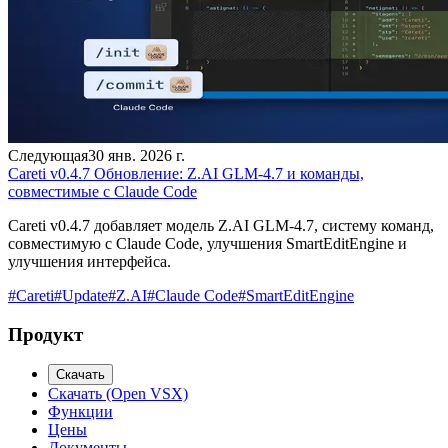
Следующая
30 янв. 2026 г.
Careti v0.4.7 Обновление: Z.AI GLM-4.7 и команды,
совместимые с Claude Code
Careti v0.4.7 добавляет модель Z.AI GLM-4.7, систему команд,
совместимую с Claude Code, улучшения SmartEditEngine и
улучшения интерфейса.
#
Careti
#
Update
#
Z.AI
#
Claude Code
#
SmartEditEngine
Продукт
Скачать
Скачать (Open VSX)
Функции
Цены
Документы