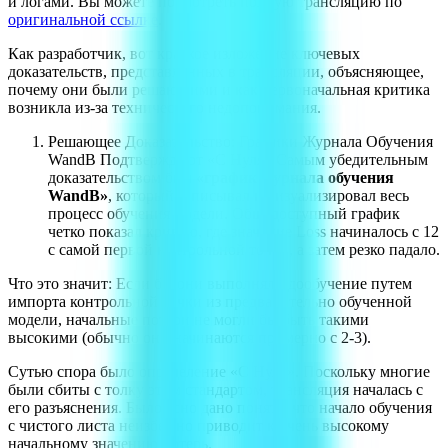
и логами. Вы можете посмотреть полную трансляцию по
оригинальной ссылке
.
Как разработчик, вот краткое изложение ключевых
доказательств, представленных в трансляции, объясняющее,
почему они были решающими и как первоначальная критика
возникла из-за технического недопонимания.
Решающее Доказательство: Графики Журнала Обучения
WandB Подтверждают «С Нуля» Самым убедительным
доказательством был
«график журнала обучения
WandB»
, который записывал и визуализировал весь
процесс обучения модели. Общедоступный график
четко показал кривую, где значение Loss начиналось с 12
с самой первой контрольной точки, а затем резко падало.
Что это значит: Если бы они выполняли дообучение путем
импорта контрольной точки из предварительно обученной
модели, начальные потери не могли бы быть такими
высокими (обычно они начинаются примерно с 2-3).
Сутью спора было определение «С Нуля». Поскольку многие
были сбиты с толку этим стандартом, трансляция началась с
его разъяснения. Было ясно дано понять, что начало обучения
с чистого листа неизбежно приводит к очень высокому
начальному значению потерь.