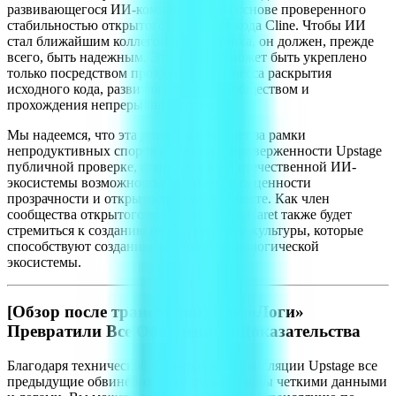
развивающегося ИИ-компаньона» на основе проверенного
стабильностью открытого исходного кода Cline. Чтобы ИИ
стал ближайшим коллегой разработчика, он должен, прежде
всего, быть надежным. Это доверие может быть укреплено
только посредством прозрачного процесса раскрытия
исходного кода, развития вместе с сообществом и
прохождения непрерывной проверки.
Мы надеемся, что эта дискуссия выйдет за рамки
непродуктивных споров и, подобно приверженности Upstage
публичной проверке, станет для всей отечественной ИИ-
экосистемы возможностью подтвердить ценности
прозрачности и открытости и расти вместе. Как член
сообщества открытого исходного кода, Caret также будет
стремиться к созданию инструментов и культуры, которые
способствуют созданию здоровой технологической
экосистемы.
[Обзор после трансляции] Как «Логи»
Превратили Все Обвинения в Доказательства
Благодаря технической проверочной трансляции Upstage все
предыдущие обвинения были подкреплены четкими данными