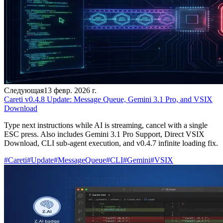
Следующая
13 февр. 2026 г.
Careti v0.4.8 Update: Message Queue, Gemini 3.1 Pro, and VSIX
Download
Type next instructions while AI is streaming, cancel with a single
ESC press. Also includes Gemini 3.1 Pro Support, Direct VSIX
Download, CLI sub-agent execution, and v0.4.7 infinite loading fix.
#
Careti
#
Update
#
MessageQueue
#
CLI
#
Gemini
#
VSIX