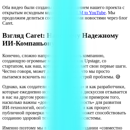
Оба видео были созданы с использованием нашего проекта с
открытым исходным кодом
NotebookLM to YouTube
. Мы
продолжим делиться соответствующими новостями через блог
Caret.
Взгляд Caret: Навстречу Надежному
ИИ-Компаньону
Конечно, сложно напрямую сравнивать компанию,
создающую огромные модели, такие как Upstage, со
стартапом, как наш, который только делает свои первые шаги.
Честно говоря, может даже показаться, что мы просто
пытаемся вскочить на подножку этой острой проблемы. 😅
Однако, как создатели «ИИ-компаньона» и как разработчики,
которые ежедневно используют ИИ, эта дискуссия отзывается
в нас на другом уровне. Это служит ярким примером того,
насколько важны «доверие» и «прозрачность» для развития
ИИ-технологий, особенно Sovereign AI, и как процесс
публичной проверки через сообщество может способствовать
созданию здоровой технологической экосистемы.
Именно поэтому мы в Caret мечтаем о создании «совместно