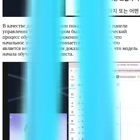
В качестве доказательства они показали скриншот панели
управления WandB, на котором был записан фактический
процесс обучения. На изображении ниже показано, что
начальное значение Loss начинается очень высоко, что
является веским физическим доказательством того, что модель
начала обучение с чистого листа.