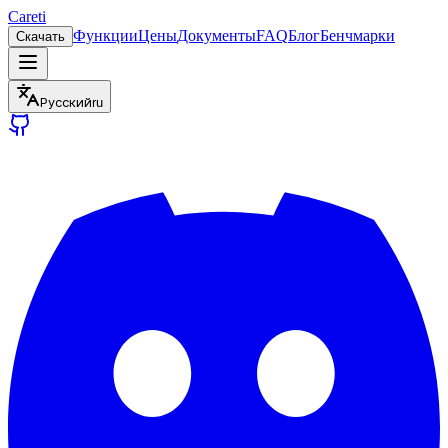
Careti
Функции
Цены
Документы
FAQ
Блог
Бенчмарки
Скачать
Русский
ru