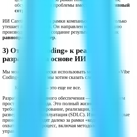
обсуждая и решая проблемы вместе как
проактивный
сотрудник
.
ИИ Caretive выходит за рамки компаньона, который только
утешает пользователей. Он направлен на максимизацию
производительности и создание результатов вместе как
равноправный партнер
.
3) От «Vibe Coding» к реальной
разработке на основе ИИ
Мы можем стратегически использовать модную фразу «Vibe
Coding», но в основе мы хотим сказать следующее:
Кодирование — это еще не все.
Разработка программного обеспечения — это больше, чем
просто написание кода. Это полный жизненный цикл —
требования, проектирование, реализация, тестирование,
развертывание и эксплуатация (SDLC). Изменения, которые
принесет ИИ, выходят далеко за рамки «кодирования» и
охватывают весь процесс, включая методологию и
управление.