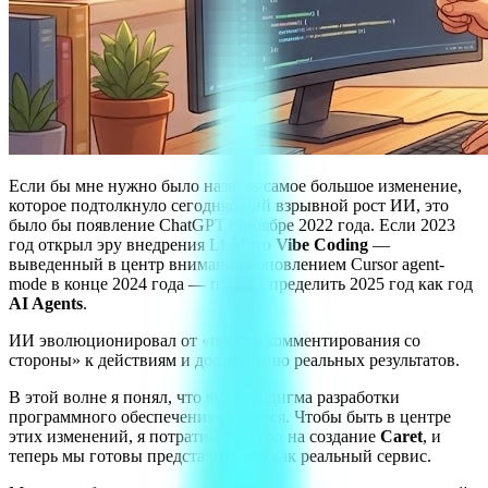
Если бы мне нужно было назвать самое большое изменение,
которое подтолкнуло сегодняшний взрывной рост ИИ, это
было бы появление ChatGPT в ноябре 2022 года. Если 2023
год открыл эру внедрения LLM, то
Vibe Coding
—
выведенный в центр внимания обновлением Cursor agent-
mode в конце 2024 года — помог определить 2025 год как год
AI Agents
.
ИИ эволюционировал от «просто комментирования со
стороны» к действиям и достижению реальных результатов.
В этой волне я понял, что вся парадигма разработки
программного обеспечения меняется. Чтобы быть в центре
этих изменений, я потратил этот год на создание
Caret
, и
теперь мы готовы представить его как реальный сервис.