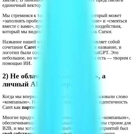
единичный вектор.
Мы стремимся к такому инструменту ИИ, который может
«заполнять пробелы», «указывать направление» и «смеяться
вместе с вами», при этом стремясь к уровню воздействия,
который мы видим в таких инструментах, как Cursor.
Название нашей компании,
Caretive
, представляет собой
сочетание
Caret + Creative
. Забавный факт: и название, и
логотип были созданы в сотрудничестве с ChatGPT. Это
небольшое, но четкое отражение того, кто мы есть — творим с
помощью ИИ.
2) Не облачный «компаньон», а
личный AI «партнер»
Когда мы впервые определили Caret, мы использовали слово
«компаньон». Но недавно мы переопределили идентичность
Caret как
партнера
.
Многие продукты ИИ позиционируют себя как «компаньон»,
обеспечивающий эмоциональный комфорт. Но мы строим для
B2B, и мы хотим, чтобы у разработчиков и предприятий был
свой собственный независимый ИИ
. Эти отношения