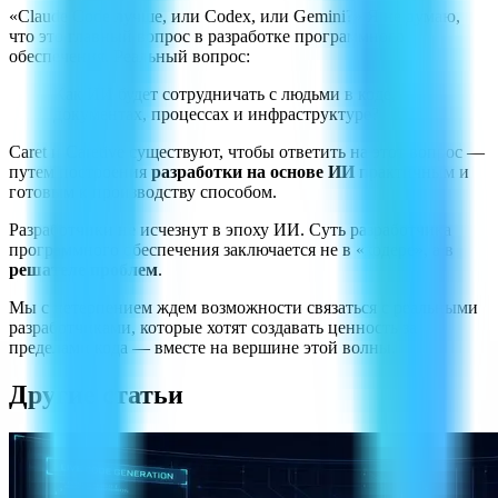
«Claude Code лучше, или Codex, или Gemini?» Я не думаю,
что это главный вопрос в разработке программного
обеспечения. Реальный вопрос:
Как ИИ будет сотрудничать с людьми в коде,
документах, процессах и инфраструктуре?
Caret и Caretive существуют, чтобы ответить на этот вопрос —
путем построения
разработки на основе ИИ
практичным и
готовым к производству способом.
Разработчики не исчезнут в эпоху ИИ. Суть разработчика
программного обеспечения заключается не в «кодере», а в
решателе проблем
.
Мы с нетерпением ждем возможности связаться с реальными
разработчиками, которые хотят создавать ценность за
пределами кода — вместе на вершине этой волны.
Другие статьи