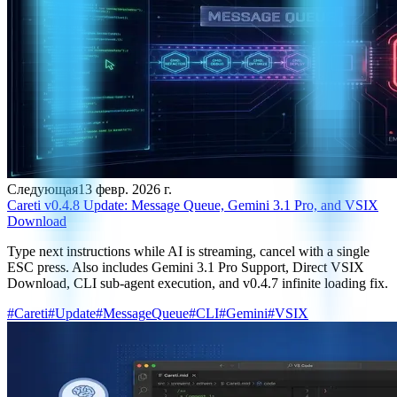
Следующая
13 февр. 2026 г.
Careti v0.4.8 Update: Message Queue, Gemini 3.1 Pro, and VSIX
Download
Type next instructions while AI is streaming, cancel with a single
ESC press. Also includes Gemini 3.1 Pro Support, Direct VSIX
Download, CLI sub-agent execution, and v0.4.7 infinite loading fix.
#
Careti
#
Update
#
MessageQueue
#
CLI
#
Gemini
#
VSIX