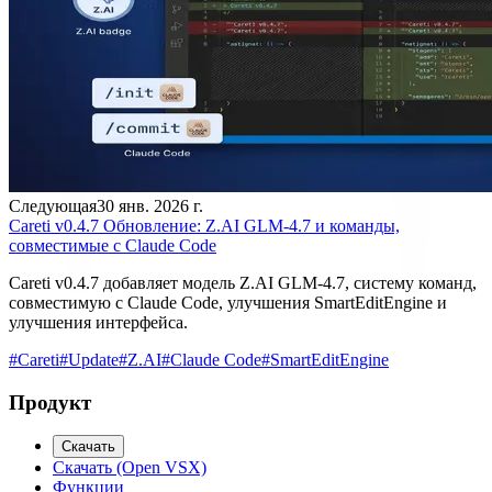
Следующая
30 янв. 2026 г.
Careti v0.4.7 Обновление: Z.AI GLM-4.7 и команды,
совместимые с Claude Code
Careti v0.4.7 добавляет модель Z.AI GLM-4.7, систему команд,
совместимую с Claude Code, улучшения SmartEditEngine и
улучшения интерфейса.
#
Careti
#
Update
#
Z.AI
#
Claude Code
#
SmartEditEngine
Продукт
Скачать
Скачать (Open VSX)
Функции