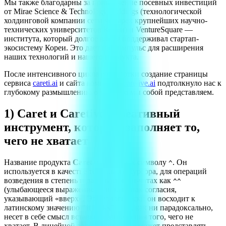
Мы также благодарны за привлечение посевных инвестиций
от Mirae Science & Technology Holdings (технологической
холдинговой компании сети четырех крупнейших научно-
технических университетов Кореи) и VentureSquare —
института, который долгое время поддерживал стартап-
экосистему Кореи. Это дает нам импульс для расширения
наших технологий и нашего продукта.
После интенсивного цикла разработки создание страницы
сервиса
careti.ai
и сайта компании
caretive.ai
подтолкнуло нас к
глубокому размышлению о том, что мы собой представляем.
1) Caret и Caretive: креативный
инструмент, который заполняет то,
чего не хватает
Название продукта
Caret
относится к символу
. Он
^
используется в качестве текстового курсора, для операций
возведения в степень и даже в онлайн-чатах как
^^
(улыбающееся выражение) или как знак согласия,
указывающий «вверх». Этимологически он восходит к
латинскому значению
"it lacks"
— и, как ни парадоксально,
несет в себе смысл вставки и заполнения того, чего не
хватает. В линейной алгебре он также может представлять