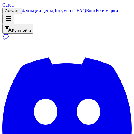
Careti
Функции
Цены
Документы
FAQ
Блог
Бенчмарки
Скачать
Русский
ru