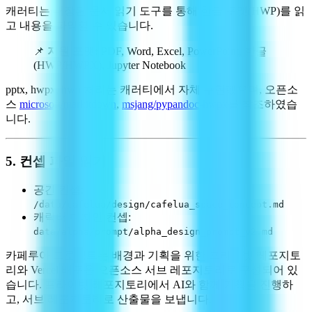
캐러티는 내장된 문서 읽기 도구를 통해 한글 포맷(HWP)를 읽
고 내용을 파악할 수 있습니다.
📌
지원 포맷:
PDF, Word, Excel, PowerPoint, 한글
(HWP/HWPX), Jupyter Notebook
pptx, hwpx, hwp 처리는 캐러티에서 자체 구현했으며, 오픈소
스
microsoft/markitdown
,
msjang/pypandoc-hwpx
를 참조하였습
니다.
5. 컨셉 파일 읽기
공간 컨셉:
/data/cafelua/design/cafelua_space_concept.md
캐릭터 디자인 컨셉:
data/alpha/prompt/alpha_design_prompt_v2.md
카페루아 프로젝트는 배경과 기획을 위한 프라이빗 레포지토
리와 Vercel 배포용 오픈소스 서브 레포지토리로 구성되어 있
습니다. 프라이빗 레포지토리에서 AI와 함께 기획을 진행하
고, 서브 레포지토리로 산출물을 보냅니다.