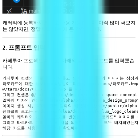
캐러티에 등록하시면 바로 사용 가능합니다. 아직 많이 써보지
는 않았지만, 정말 빠르다는 게 큰 강점입니다.
2. 프롬프트 입력
카페루아 프로젝트를 열고, 아래와 같은 프롬프트를 입력했습
니다.
카페루아 컨셉의 타로카드를 만들고 싶어. 타로카드의 이미지는 상징과 
타로카드에 대한 정보와 해석방법이 적힌 @/taro/docs/타로카드.hwp
@/taro/docs/타로카드해석.hwp 를 먼저 읽어.

그리고 컨셉은 @/data/cafelua/design/cafelua_space_conce
알파의 디자인 컨셉은 @data/alpha/prompt/alpha_design_prompt
이미지 생성 시, AI에이전트 알파의 캐릭터는 @/src/public/alpha
펜타클의 로고는 @/data/cafelua/design/cafe_lua_logo_clea
알파의 캐릭터와 카페루아 로고를 반영한 9:16 "타로카드" 이미지를 
그리고 타로카드 기획을 위해 처음 의도한 오브제가 모두 배치되었는지