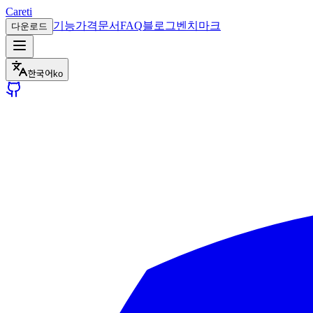
Careti
기능
가격
문서
FAQ
블로그
벤치마크
다운로드
한국어
ko